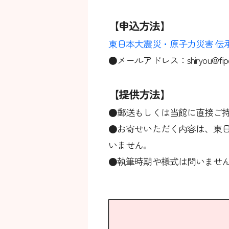
【申込方法】
東日本大震災・原子力災害 伝
●メールアドレス：shiryou@fipo.o
【提供方法】
●郵送もしくは当館に直接ご
●お寄せいただく内容は、東
いません。
●執筆時期や様式は問いませ