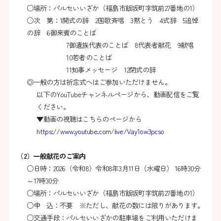
○場所：パルセいいざか（福島市飯坂町字筑前27番地の1）
○次 第：1開式の辞 2国歌斉唱 3黙とう 4式辞 5追悼
の辞 6御来賓のことば
7御遺族代表のことば 8代表者献花 9献唱
10若者のことば
11知事メッセージ 12閉式の辞
◎一般の方は祈念式ヘはご参加いただけません。
以下のYouTubeチャンネルページから、動画配信をご覧
ください。
▼動画の視聴はこちらのページから
https://www.youtube.com/live/Vay1ow3pcso
（2）一般献花のご案内
○日時：2026（令和8）令和8年3月11日（水曜日） 16時30分
～17時30分
○場所：パルセいいざか（福島市飯坂町字筑前27番地の1）
○申 込：不要 ※ただし、献花の数には限りがあります。
○交通手段：パルセいいざかの駐車場をご利用いただけま